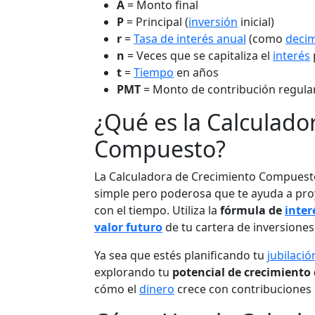
A
= Monto final
P
= Principal (
inversión
inicial)
r
=
Tasa de interés anual
(como
deci
n
= Veces que se capitaliza el
interés
t
=
Tiempo
en años
PMT
= Monto de contribución regula
¿Qué es la Calculado
Compuesto?
La Calculadora de Crecimiento Compuest
simple pero poderosa que te ayuda a pr
con el tiempo. Utiliza la
fórmula de
inte
valor futuro
de tu cartera de inversiones
Ya sea que estés planificando tu
jubilació
explorando tu
potencial de crecimiento 
cómo el
dinero
crece con contribuciones r