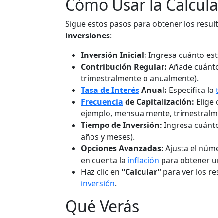
Cómo Usar la Calcul
Sigue estos pasos para obtener los resu
inversiones
:
Inversión Inicial:
Ingresa cuánto es
Contribución Regular:
Añade cuánto
trimestralmente o anualmente).
Tasa de Interés
Anual:
Especifica la
Frecuencia
de Capitalización:
Elige 
ejemplo, mensualmente, trimestralm
Tiempo de Inversión:
Ingresa cuánto
años y meses).
Opciones Avanzadas:
Ajusta el núme
en cuenta la
inflación
para obtener 
Haz clic en
“Calcular”
para ver los re
inversión
.
Qué Verás