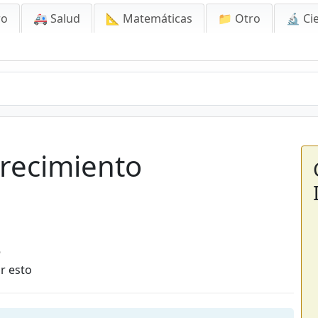
ro
🚑 Salud
📐 Matemáticas
📁 Otro
🔬 Ci
Crecimiento
6
r esto