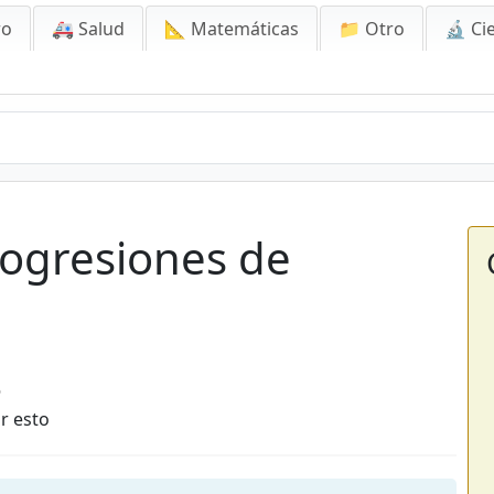
ro
🚑 Salud
📐 Matemáticas
📁 Otro
🔬 Ci
ogresiones de
6
r esto