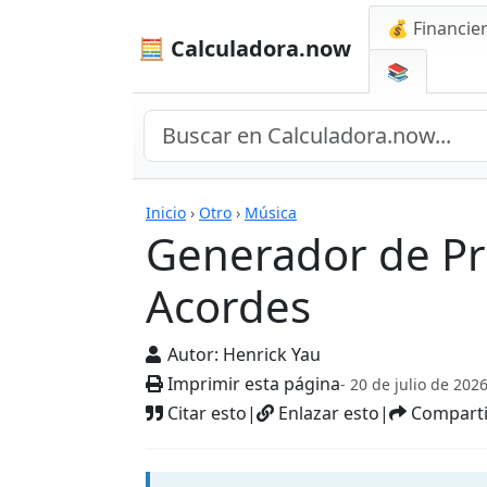
💰 Financie
🧮 Calculadora.now
📚
Calculadoras
Inicio
›
Otro
›
Música
Generador de Pr
Acordes
Autor:
Henrick Yau
Imprimir esta página
- 20 de julio de 202
Citar esto
|
Enlazar esto
|
Comparti