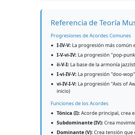
Referencia de Teoría Mus
Progresiones de Acordes Comunes
I-IV-V:
La progresión más común e
I-V-vi-IV:
La progresión "pop-punk"
ii-V-I:
La base de la armonía jazzíst
I-vi-IV-V:
La progresión "doo-wop" 
vi-IV-I-V:
La progresión "Axis of A
inicio)
Funciones de los Acordes
Tónica (I):
Acorde principal, crea e
Subdominante (IV):
Crea movimien
Dominante (V):
Crea tensión que q