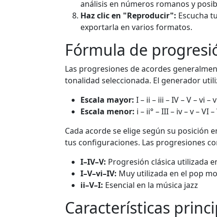
análisis en números romanos y posibl
Haz clic en "Reproducir":
Escucha tu
exportarla en varios formatos.
Fórmula de progresi
Las progresiones de acordes generalmente
tonalidad seleccionada. El generador utili
Escala mayor:
I – ii – iii – IV – V – vi – v
Escala menor:
i – ii° – III – iv – v – VI –
Cada acorde se elige según su posición e
tus configuraciones. Las progresiones c
I–IV–V:
Progresión clásica utilizada e
I–V–vi–IV:
Muy utilizada en el pop m
ii–V–I:
Esencial en la música jazz
Características princ