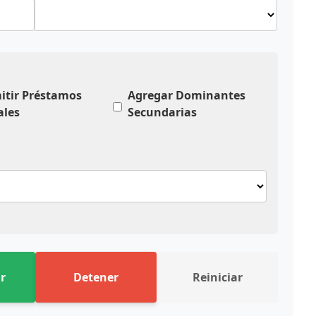
itir Préstamos
Agregar Dominantes
les
Secundarias
r
Detener
Reiniciar