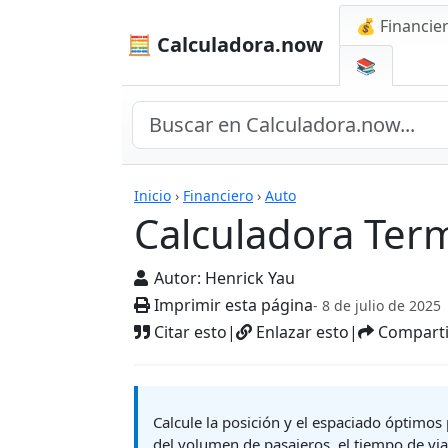
💰 Financie
🧮 Calculadora.now
📚
Calculadoras
Inicio
›
Financiero
›
Auto
Calculadora Ter
Autor:
Henrick Yau
Imprimir esta página
- 8 de julio de 2025
Citar esto
|
Enlazar esto
|
Comparti
Calcule la posición y el espaciado óptimos
del volumen de pasajeros, el tiempo de viaj