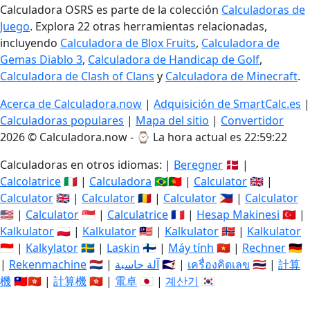
Calculadora OSRS es parte de la colección
Calculadoras de
Juego
. Explora 22 otras herramientas relacionadas,
incluyendo
Calculadora de Blox Fruits
,
Calculadora de
Gemas Diablo 3
,
Calculadora de Handicap de Golf
,
Calculadora de Clash of Clans
y
Calculadora de Minecraft
.
Acerca de Calculadora.now
|
Adquisición de SmartCalc.es
|
Calculadoras populares
|
Mapa del sitio
|
Convertidor
2026 © Calculadora.now - ⌚
La hora actual es 22:59:23
Calculadoras en otros idiomas: |
Beregner
🇩🇰 |
Calcolatrice
🇮🇹 |
Calculadora
🇧🇷🇵🇹 |
Calculator
🇬🇧 |
Calculator
🇬🇧 |
Calculator
🇷🇴 |
Calculator
🇵🇭 |
Calculator
🇺🇸 |
Calculator
🇸🇬 |
Calculatrice
🇫🇷 |
Hesap Makinesi
🇹🇷 |
Kalkulator
🇵🇱 |
Kalkulator
🇲🇾 |
Kalkulator
🇳🇴 |
Kalkulator
🇮🇩 |
Kalkylator
🇸🇪 |
Laskin
🇫🇮 |
Máy tính
🇻🇳 |
Rechner
🇩🇪
|
Rekenmachine
🇳🇱 |
آلة حاسبة
🇸🇦 |
เครื่องคิดเลข
🇹🇭 |
計算
機
🇹🇼🇭🇰 |
計算機
🇭🇰 |
電卓
🇯🇵 |
계산기
🇰🇷