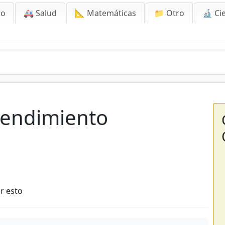
ro
🚑 Salud
📐 Matemáticas
📁 Otro
🔬 Ci
Rendimiento
r esto