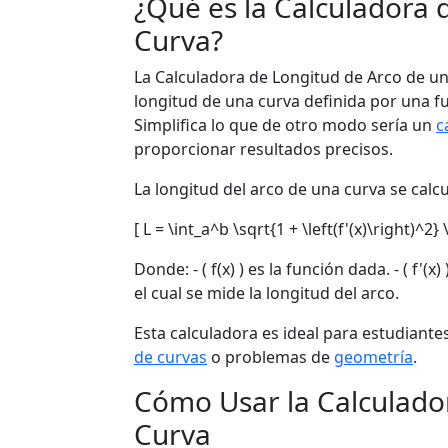
¿Qué es la Calculadora 
Curva?
La Calculadora de Longitud de Arco de un
longitud de una curva definida por una f
Simplifica lo que de otro modo sería un
c
proporcionar resultados precisos.
La longitud del arco de una curva se calcu
[ L = \int_a^b \sqrt{1 + \left(f'(x)\right)^2} \
Donde: - ( f(x) ) es la función dada. - ( f'(x
el cual se mide la longitud del arco.
Esta calculadora es ideal para estudiant
de curvas
o problemas de
geometría
.
Cómo Usar la Calculado
Curva