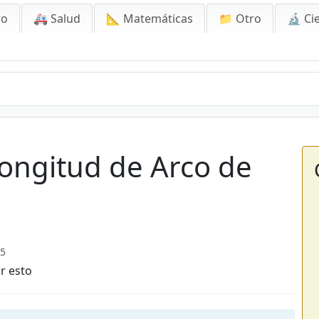
ro
🚑 Salud
📐 Matemáticas
📁 Otro
🔬 Ci
Longitud de Arco de
25
r esto