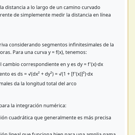
la distancia a lo largo de un camino curvado
erente de simplemente medir la distancia en línea
eriva considerando segmentos infinitesimales de la
oras. Para una curva y = f(x), tenemos:
 cambio correspondiente en y es dy = f'(x)·dx
 es ds = √(dx² + dy²) = √(1 + [f'(x)]²)·dx
males da la longitud total del arco
para la integración numérica:
ón cuadrática que generalmente es más precisa
ón lineal que funciona bien para una amplia gama