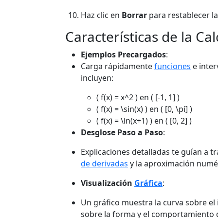
Haz clic en
Borrar
para restablecer l
Características de la Ca
Ejemplos Precargados
:
Carga rápidamente
funciones
e inter
incluyen:
( f(x) = x^2 ) en ( [-1, 1] )
( f(x) = \sin(x) ) en ( [0, \pi] )
( f(x) = \ln(x+1) ) en ( [0, 2] )
Desglose Paso a Paso
:
Explicaciones detalladas te guían a t
de derivadas
y la aproximación numér
Visualización
Gráfica
:
Un gráfico muestra la curva sobre el
sobre la forma y el comportamiento d