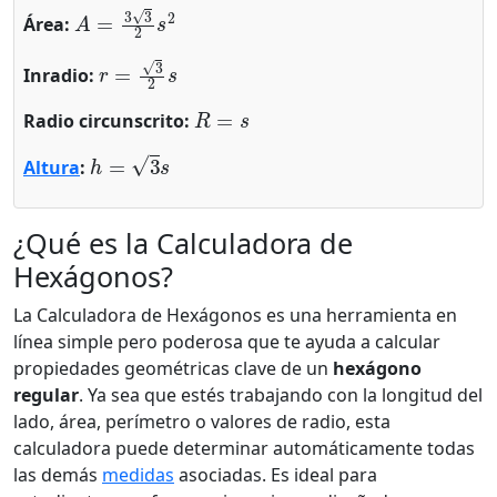
A
=
3
3
2
s
2
Área:
r
=
3
2
s
Inradio:
R
=
s
Radio circunscrito:
h
=
3
s
Altura
:
¿Qué es la Calculadora de
Hexágonos?
La Calculadora de Hexágonos es una herramienta en
línea simple pero poderosa que te ayuda a calcular
propiedades geométricas clave de un
hexágono
regular
. Ya sea que estés trabajando con la longitud del
lado, área, perímetro o valores de radio, esta
calculadora puede determinar automáticamente todas
las demás
medidas
asociadas. Es ideal para